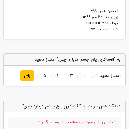
انتشار:
10 تیر 1399
بروزرسانی:
6 مهر 1399
گردآورنده:
iraniro.ir
شناسه مطلب: 1152
به "افشاگری پنج چشم درباره چین" امتیاز دهید
امتیاز دهید:
1
2
3
4
5
رای
دیدگاه های مرتبط با "افشاگری پنج چشم درباره چین"
* نظرتان را در مورد این مقاله با ما درمیان بگذارید