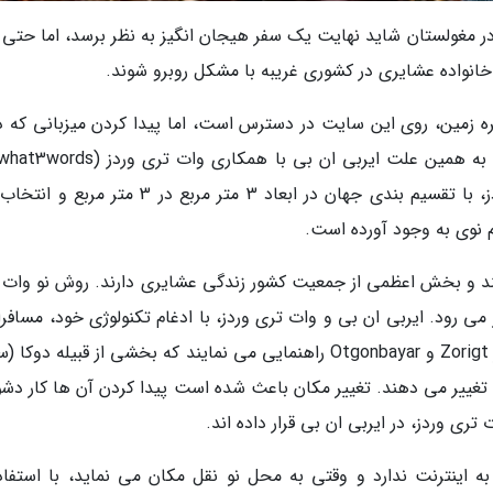
 مغولستان شاید نهایت یک سفر هیجان انگیز به نظر برسد، اما حتی آ
نواده عشایری در کشوری غریبه با مشکل روبرو شوند.
رین نقطه ایربی ان بی (Airbnb) روی کره زمین، روی این سایت در دسترس است، اما پیدا کردن میزبانی که 
پی آسان تر کردن این مشکل است. وات تری وردز، با تقسیم بندی جهان در ابعاد 3 متر مربع در 3 م
 و بخش اعظمی از جمعیت کشور زندگی عشایری دارند. روش نو وات 
 رود. ایربی ان بی و وات تری وردز، با ادغام تکنولوژی خود، مسافران
برای اقامت در کنار چوپان های گله های گوزن نظیر Zorigt و Otgonbayar راهنمایی می نمایند که بخشی از قبیله د
غییر می دهند. تغییر مکان باعث شده است پیدا کردن آن ها کار دشو
 تری وردز، در ایربی ان بی قرار داده اند.
دز، Zorigt هیچ دسترسی به اینترنت ندارد و وقتی به محل نو نقل مکان می نماید، با استفا