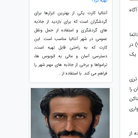
تهیه کرد؟
گاه
آنتالیا کارت یکی از بهترین ابزارها برای
گردشگران است که برای بازدید از جاذبه
های گردشگری و استفاده از حمل ونقل
دائما
عمومی در شهر آنتالیا مناسب است. این
در حال حرکت باشد، می تواند باعث چالش گردد، به همین علت ایربی ان بی با همکاری وات تری وردز (what3words) در
کارت که به راحتی قابل تهیه است،
تر مربع و انتخاب یک
دسترسی آسان و مالی به اتوبوس ها،
ترامواها و برخی از جاذبه های مهم شهر را
فراهم می کند. با استفاده از...
تری
 را
وکا (ساکن
اری
ده از