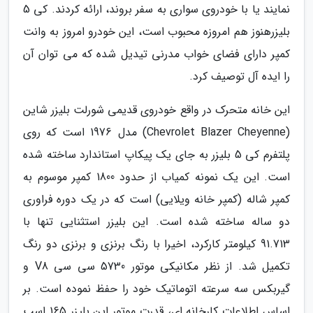
نمایند یا با خودروی سواری به سفر بروند، ارائه کردند. کی 5
بلیزرهنوز هم امروزه محبوب است، این خودرو امروز به وانت
کمپر دارای فضای خواب مدرنی تیدیل شده که می توان آن
را ایده آل توصیف کرد.
این خانه متحرک در واقع خودروی قدیمی شورلت بلیزر شاین
(Chevrolet Blazer Cheyenne) مدل 1976 است که روی
پلتفرم کی 5 بلیزر به جای یک پیکاپ استاندارد ساخته شده
است. این یک نمونه کمیاب از حدود 1800 کمپر موسوم به
کمپر شاله (کمپر خانه ویلایی) است که در یک دوره فراوری
دو ساله ساخته شده است. این بلیزر استثنایی تنها با
91.713 کیلومتر کارکرد، اخیرا با رنگ برنزی و برنزی دو رنگ
تکمیل شد. از نظر مکانیکی موتور 5730 سی سی V8 و
گیربکس سه سرعته اتوماتیک خود را حفظ نموده است. بر
اساس اطلاعات کارخانه ای، قدرت موتور این بلیزر 165 اسب