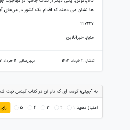
گالاپاگوس. یکی دیگر از نکات جالب در مهاجرت جی
ها نشان می دهند که اقدام یک کشور در مرزهای آب
227227
منبع: خبرآنلاین
انتشار:
11 خرداد 1403
بروزرسانی:
11 خرداد 1403
به "جینی؛ کوسه ای که نام آن در کتاب گینس ثبت شد!
امتیاز دهید:
1
2
3
4
5
رای