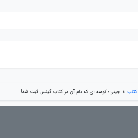
کتاب
»
جینی؛ کوسه ای که نام آن در کتاب گینس ثبت شد!