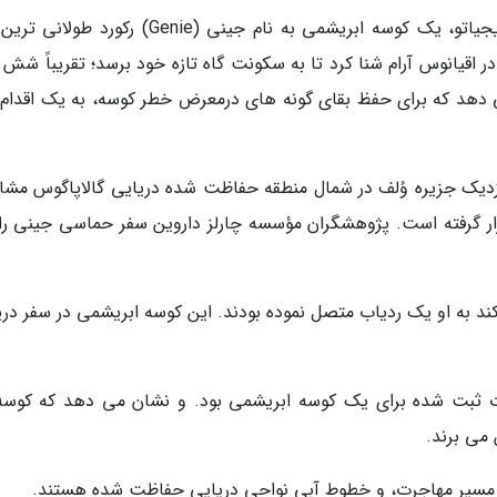
به گزارش خبرگزاری خبرنگاران ، براساس گزارش دیجیاتو، یک کوسه ابریشمی به نام جینی (Genie) رکو
را شکست. این کوسه 27٬000 کیلومتر در اقیانوس آرام شنا کرد تا به سکونت گاه تازه خود برسد؛ تقریباً شش
ی دهد که برای حفظ بقای گونه های درمعرض خطر کوسه، به یک اقدام 
کوسه ابریشمی اولین بار در جولای سال 2021 نزدیک جزیره وُلف در شمال منطقه حفاظت شده دریایی گالاپاگوس 
رار گرفته است. پژوهشگران مؤسسه چارلز داروین سفر حماسی جینی را،
ند به او یک ردیاب متصل نموده بودند. این کوسه ابریشمی در سفر دری
رت ثبت شده برای یک کوسه ابریشمی بود. و نشان می دهد که کوسه
می برند.
 مسیر مهاجرت، و خطوط آبی نواحی دریایی حفاظت شده هستند.