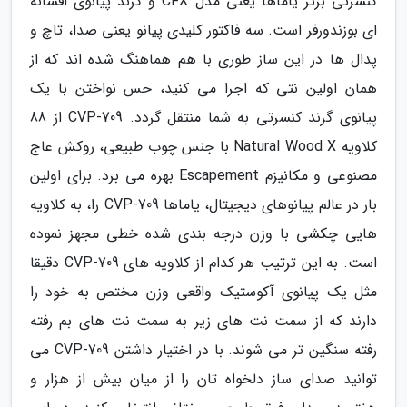
کنسرتی برتر یاماها یعنی مدل CFX و گرند پیانوی افسانه
ای بوزندورفر است. سه فاکتور کلیدی پیانو یعنی صدا، تاچ و
پدال ها در این ساز طوری با هم هماهنگ شده اند که از
همان اولین نتی که اجرا می کنید، حس نواختن با یک
پیانوی گرند کنسرتی به شما منتقل گردد. CVP-709 از 88
کلاویه Natural Wood X با جنس چوب طبیعی، روکش عاج
مصنوعی و مکانیزم Escapement بهره می برد. برای اولین
بار در عالم پیانوهای دیجیتال، یاماها CVP-709 را، به کلاویه
هایی چکشی با وزن درجه بندی شده خطی مجهز نموده
است. به این ترتیب هر کدام از کلاویه های CVP-709 دقیقا
مثل یک پیانوی آکوستیک واقعی وزن مختص به خود را
دارند که از سمت نت های زیر به سمت نت های بم رفته
رفته سنگین تر می شوند. با در اختیار داشتن CVP-709 می
توانید صدای ساز دلخواه تان را از میان بیش از هزار و