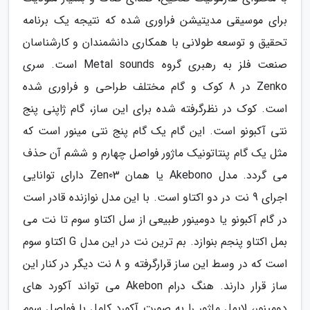
برای موسیقی مدیتیشن فراوری شده که نتیجه یک برنامه
تحقیق و توسعه طولانی با همکاری دانشمندان و کارشناسان
صنعت فلز به رهبری گروه Metal sounds است. سری
Zenko در 8 کوک و گام مختلف طراحی و فراوری شده
است. کوک در نظرگرفته شده برای این ساز، گام ژاپنی پنج
نتی آکبونو است. این گام یک گام پنج نتی مینور است که
مثل یک گام پنتاتونیک ماژور فواصل چهارم و ششم آن حذف
می گردد. مدل Akebono یا همان Zen03 دارای توانایی
اجرای 9 نت در دو اکتاو است. با این مدل نوازنده قادر است
در گام آکبونو یا دومینور طبیعی از سل اکتاو سوم تا نت می
بمل اکتاو پنجم بنوازد. بم ترین نت در این مدل G اکتاو سوم
است که در وسط این ساز قرارگرفته و 8 نت دیگر در کنار این
ساز قرار دارند. هنگ درام Akebon می تواند آکورد های
دومینور، لابمل ماژور را به صورت آکورد کامل با فواصل سوم