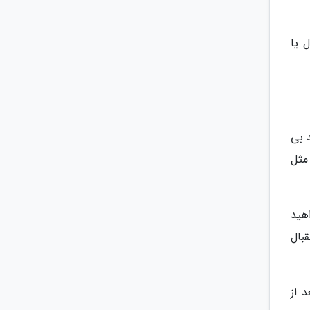
 یا
د بی
مثل
هید
قبال
 از