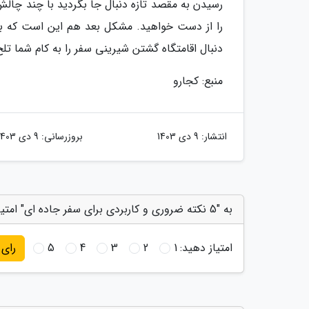
رسیدن به مقصد تازه دنبال جا بگردید با چند چال
را از دست خواهید. مشکل بعد هم این است که با 
دنبال اقامتگاه گشتن شیرینی سفر را به کام شما تلخ
منبع: کجارو
انتشار:
9 دی 1403
بروزرسانی:
9 دی 1403
به "5 نکته ضروری و کاربردی برای سفر جاده ای" امتیاز دهید
امتیاز دهید:
1
2
3
4
5
رای