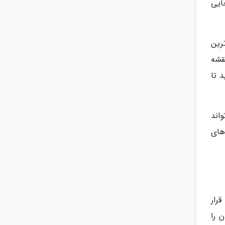
ایی
رین
قشه
 تا
اند
های
رار
 را