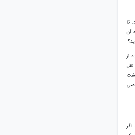
. تا
 آن
ید؟
 از
نقل
اشت
خصی
اگر