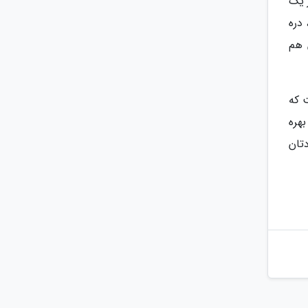
ر یک
دره
 هم
 که
هره
تان