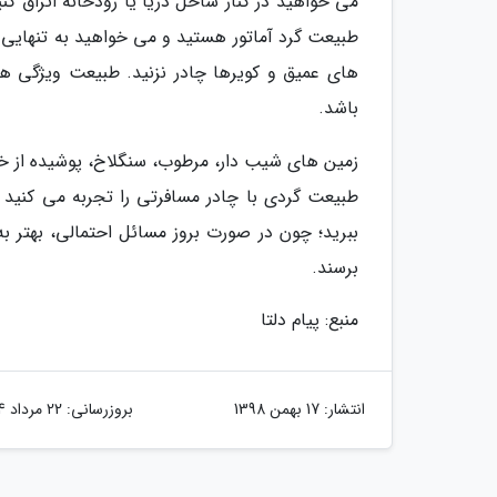
می خواهید در کنار ساحل دریا یا رودخانه اتراق کن
طبیعت گرد آماتور هستید و می خواهید به تنهایی 
های عمیق و کویرها چادر نزنید. طبیعت ویژگی ها
باشد.
زمین های شیب دار، مرطوب، سنگلاخ، پوشیده از خار
طبیعت گردی با چادر مسافرتی را تجربه می کنید و 
ببرید؛ چون در صورت بروز مسائل احتمالی، بهتر ب
برسند.
منبع: پیام دلتا
انتشار:
17 بهمن 1398
بروزرسانی:
22 مرداد 1404