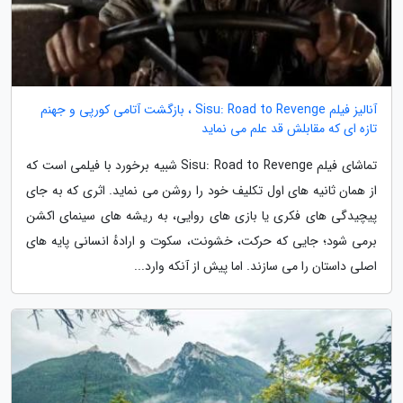
آنالیز فیلم Sisu: Road to Revenge ، بازگشت آتامی کورپی و جهنم
تازه ای که مقابلش قد علم می نماید
تماشای فیلم Sisu: Road to Revenge شبیه برخورد با فیلمی است که
از همان ثانیه های اول تکلیف خود را روشن می نماید. اثری که به جای
پیچیدگی های فکری یا بازی های روایی، به ریشه های سینمای اکشن
برمی شود؛ جایی که حرکت، خشونت، سکوت و ارادهٔ انسانی پایه های
اصلی داستان را می سازند. اما پیش از آنکه وارد...