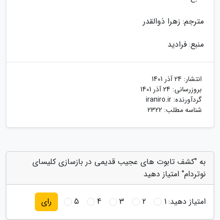
مترجم: زهرا ذوالقدر
منبع: فرادید
انتشار:
24 آذر 1401
بروزرسانی:
24 آذر 1401
گردآورنده:
iraniro.ir
شناسه مطلب: 2322
به "کشف تابوت های عجیب قدیمی در بازسازی کلیسای
نوتردام" امتیاز دهید
امتیاز دهید:
1
2
3
4
5
رای