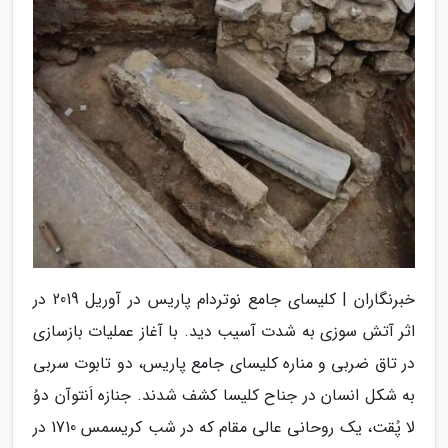
خبرنگاران | کلیسای جامع نوتردام پاریس در آوریل 2019 در
اثر آتش سوزی به شدت آسیب دید. با آغاز عملیات بازسازی
در تاق ضربی و مناره کلیسای جامع پاریس، دو تابوت سربی
به شکل انسان در جناح کلیسا کشف شدند. جنازه اَنتوآن دوُ
لا پُقت، یک روحانی عالی مقام که در شب کریسمس 1710 در