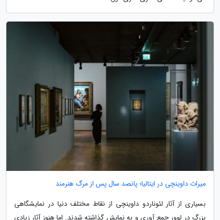
میراث داوینچی در ایتالیا؛ پانصد سال پس از مرگ هنرمند
بسیاری از آثار لئوناردو داوینچی از نقاط مختلف دنیا در نمایشگاهی
بزرگ در لوور جمع آوری و به نمایش گذاشته شدند. اما هنوز آثار زیادی