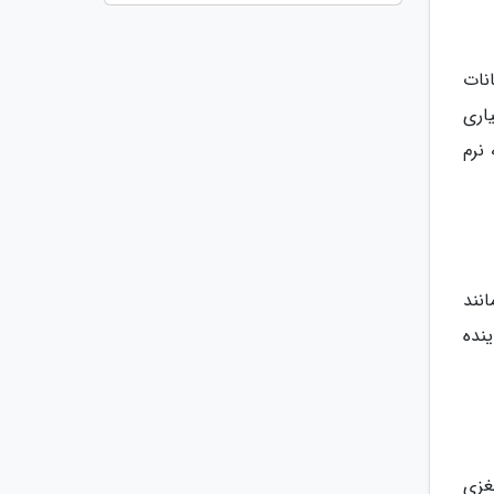
نات
اری
نرم
نند
نده
غزی