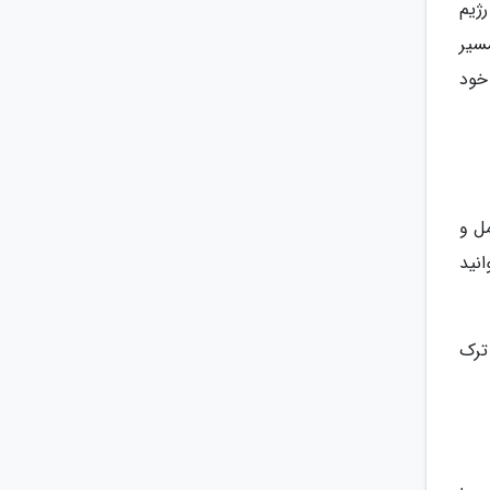
ژیم
سیر
خود
ل و
انید
ترک