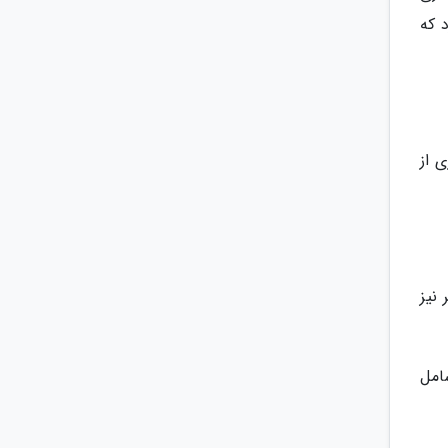
د که
 از
نیز
امل